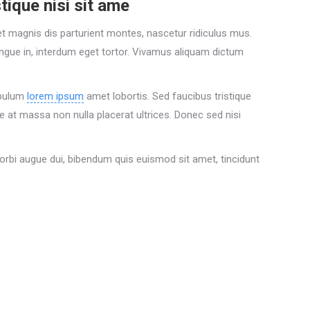
tique nisi sit ame
 magnis dis parturient montes, nascetur ridiculus mus.
ongue in, interdum eget tortor. Vivamus aliquam dictum
tibulum
lorem ipsum
amet lobortis. Sed faucibus tristique
se at massa non nulla placerat ultrices. Donec sed nisi
Morbi augue dui, bibendum quis euismod sit amet, tincidunt