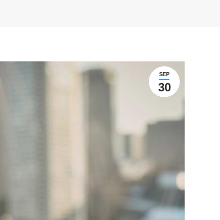
SEP
30