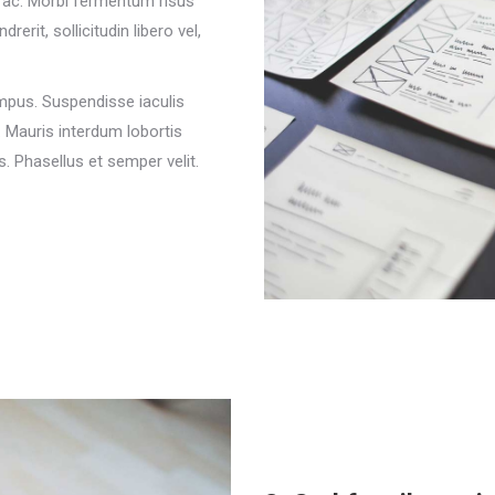
 ac. Morbi fermentum risus
rerit, sollicitudin libero vel,
mpus. Suspendisse iaculis
. Mauris interdum lobortis
. Phasellus et semper velit.