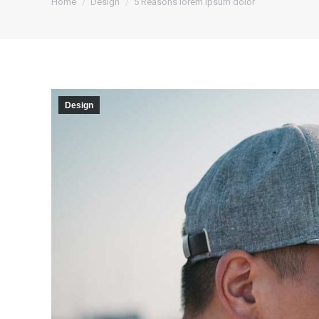
Home
Design
5 Reasons lorem ipsum dolor
Design