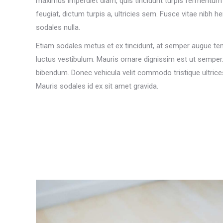
maximus imperdiet diam, quis tincidunt turpis fermentum
feugiat, dictum turpis a, ultricies sem. Fusce vitae nibh hend
sodales nulla.
Etiam sodales metus et ex tincidunt, at semper augue te
luctus vestibulum. Mauris ornare dignissim est ut semper
bibendum. Donec vehicula velit commodo tristique ultrices
Mauris sodales id ex sit amet gravida.