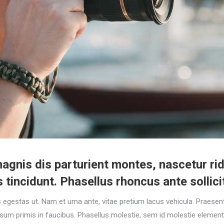
gnis dis parturient montes, nascetur ridi
incidunt. Phasellus rhoncus ante sollicit
stas ut. Nam et urna ante, vitae pretium lacus vehicula. Praesent a
m primis in faucibus. Phasellus molestie, sem id molestie elementum, 