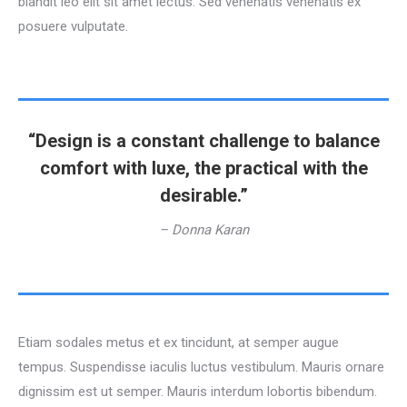
blandit leo elit sit amet lectus. Sed venenatis venenatis ex
posuere vulputate.
“Design is a constant challenge to balance
comfort with luxe, the practical with the
desirable.”
– Donna Karan
Etiam sodales metus et ex tincidunt, at semper augue
tempus. Suspendisse iaculis luctus vestibulum. Mauris ornare
dignissim est ut semper. Mauris interdum lobortis bibendum.