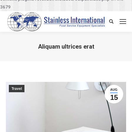
3679
Search:
Aliquam ultrices erat
You are here:
Travel
AUG
15