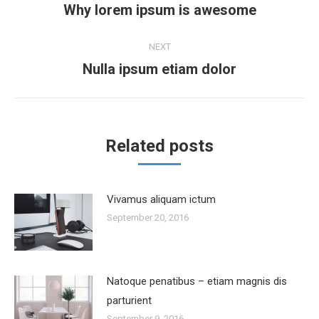
navigation
Why lorem ipsum is awesome
Previous
post:
NEXT
Nulla ipsum etiam dolor
Next
post:
Related posts
Vivamus aliquam ictum
September 20, 2016
Natoque penatibus – etiam magnis dis
parturient
September 9, 2016