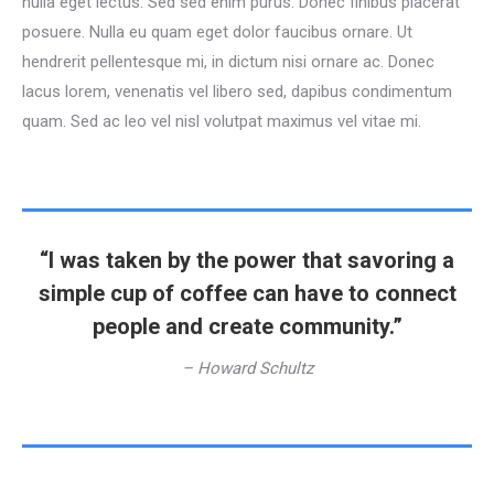
nulla eget lectus. Sed sed enim purus. Donec finibus placerat
posuere. Nulla eu quam eget dolor faucibus ornare. Ut
hendrerit pellentesque mi, in dictum nisi ornare ac. Donec
lacus lorem, venenatis vel libero sed, dapibus condimentum
quam. Sed ac leo vel nisl volutpat maximus vel vitae mi.
“I was taken by the power that savoring a
simple cup of coffee can have to connect
people and create community.”
– Howard Schultz