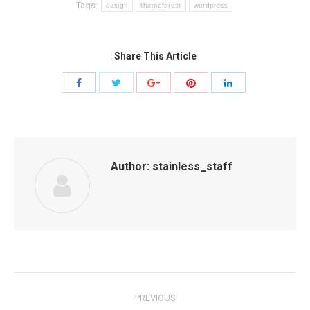
Tags:
design
themeforest
wordpress
Share This Article
Share
Share
Share
Share
Share
with
with
with
with
with
Twitter
Pinterest
Facebook
Google+
LinkedIn
Author:
stainless_staff
Post
PREVIOUS